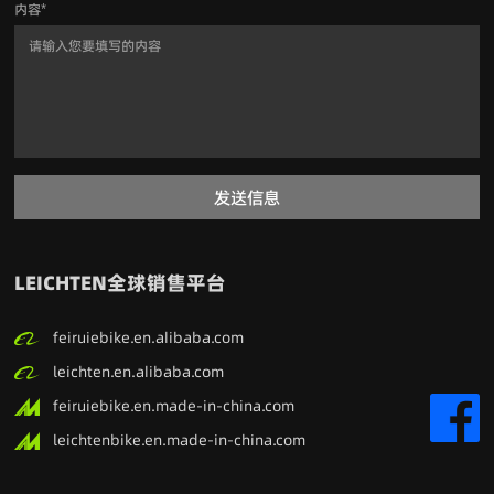
内容
*
发送信息
LEICHTEN全球销售平台
feiruiebike.en.alibaba.com
leichten.en.alibaba.com
feiruiebike.en.made-in-china.com
leichtenbike.en.made-in-china.com