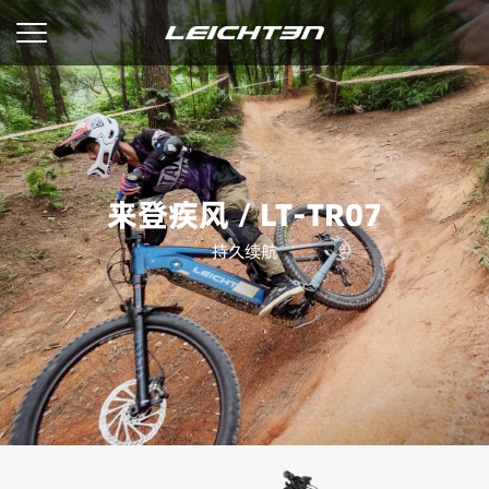
来登疾风 / LT-TR07
持久续航