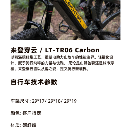
来登穿云 / LT-TR06 Carbon
以精湛碳纤维工艺，重塑电助力山地车的性能边界。轻量化设
计，赋予骑行纯粹的力量与优雅。 无论是山野驰骋还是城市穿
梭，来登穿云皆以从容之姿，定义骑行新境界。
自行车技术参数
车架尺寸:
29*17/ 29*18/ 29*19
颜色:
客户指定
材质:
碳纤维