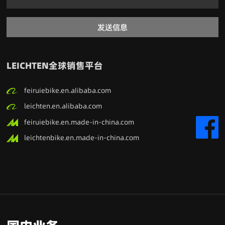
发送信息
LEICHTEN全球销售平台
feiruiebike.en.alibaba.com
leichten.en.alibaba.com
feiruiebike.en.made-in-china.com
leichtenbike.en.made-in-china.com